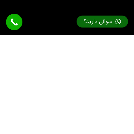
سوالی دارید؟
قطعات صنایع فولاد سازی
جزئیات محصول
ریخته گری دقیق صنعت گستر سالیان متمادی است که
در عرصه های گوناگونی چون ریخته گری تجهیزات
حفاری، متالورژی، تجهیزات سیمان و صنعت برق، نفت
و گاز اعتماد مشتریان را به دست آورده است. تولید