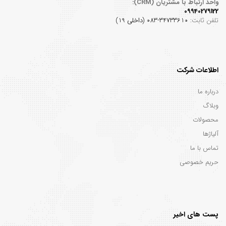
واحد ارتباط با مشتریان (CRM):
09940279122
تلفن ثابت:
34733610-083 (داخلی 19)
اطلاعات شرکت
درباره ما
وبلاگ
محصولات
آلیاژها
تماس با ما
حریم خصوصی
پست های اخیر