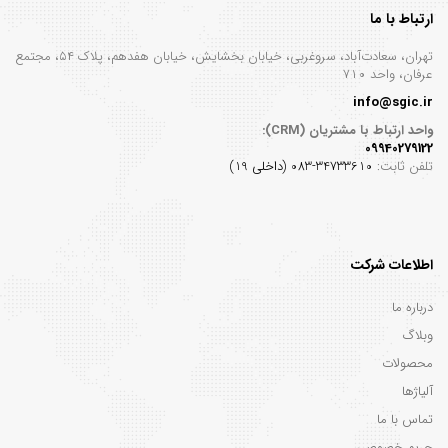
ارتباط با ما
تهران، سعادت‌آباد، سروغربی، خیابان بخشایش، خیابان هفدهم، پلاک ۵۴، مجتمع
عرفان، واحد ۷۱۰
info@sgic.ir
واحد ارتباط با مشتریان (CRM):
09940279122
تلفن ثابت:
34733610-083 (داخلی 19)
اطلاعات شرکت
درباره ما
وبلاگ
محصولات
آلیاژها
تماس با ما
حریم خصوصی