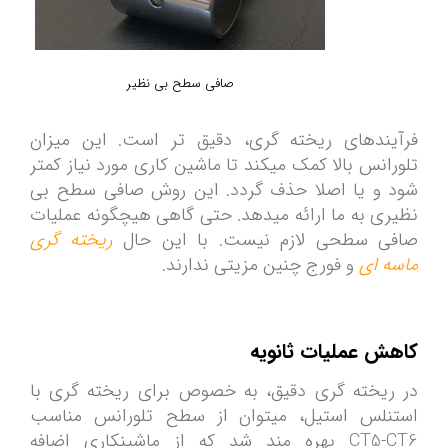
صافی سطح بی نظیر
فرآیندهای ریخته­ گری، دقیق تر است. این میزان
تلورانس بالا کمک می­کند تا ماشین کاری مورد نیاز کمتر
شود و یا اصلا حذف گردد. این روش صافی سطح بی
نظیری به ما ارائه می­دهد. حتی گاهی هیچگونه عملیات
صافی سطحی لازم نیست. با این حال
ریخته­ گری
ماسه­ ای
و فورج چنین مزیتی ندارند.
کاهش عملیات ثانویه
در ریخته ­گری دقیق، به خصوص برای ریخته ­گری با
استنلس استیل، می­توان از سطح تلورانس مناسب
CT5-CT6 بهره­ مند شد که از ماشین­کاری اضافه