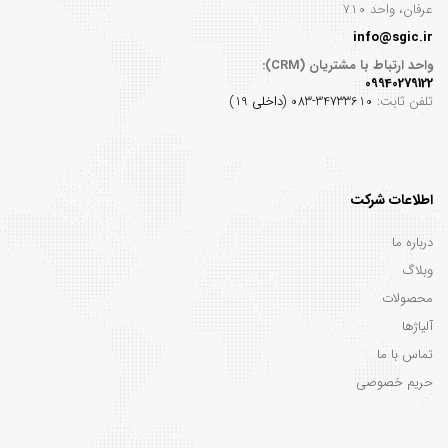
عرفان، واحد ۷۱۰
info@sgic.ir
واحد ارتباط با مشتریان (CRM):
09940279122
تلفن ثابت:
34733610-083 (داخلی 19)
اطلاعات شرکت
درباره ما
وبلاگ
محصولات
آلیاژها
تماس با ما
حریم خصوصی