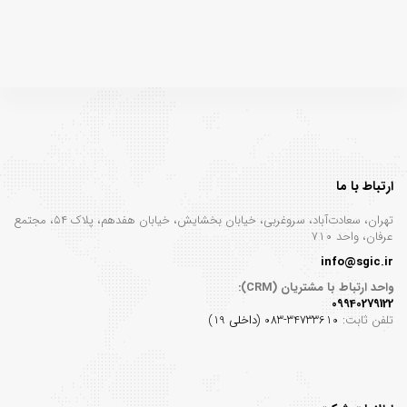
ارتباط با ما
تهران، سعادت‌آباد، سروغربی، خیابان بخشایش، خیابان هفدهم، پلاک ۵۴، مجتمع
عرفان، واحد ۷۱۰
info@sgic.ir
واحد ارتباط با مشتریان (CRM):
09940279122
تلفن ثابت:
34733610-083 (داخلی 19)